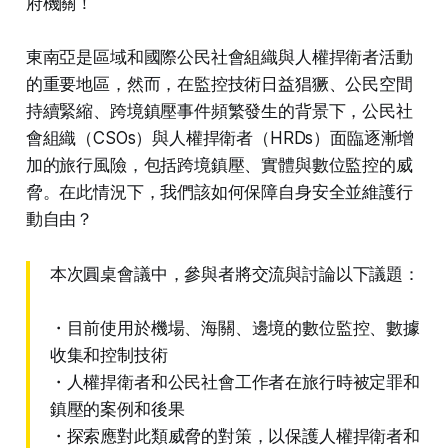
府機關！
東南亞是區域和國際公民社會組織與人權捍衛者活動
的重要地區，然而，在監控技術日益猖獗、公民空間
持續緊縮、跨境鎮壓事件頻繁發生的背景下，公民社
會組織（CSOs）與人權捍衛者（HRDs）面臨逐漸增
加的旅行風險，包括跨境鎮壓、實體與數位監控的威
脅。在此情況下，我們該如何保障自身安全並維護行
動自由？
本次圓桌會議中，參與者將交流與討論以下議題：
・目前使用於機場、海關、邊境的數位監控、數據
收集和控制技術
・人權捍衛者和公民社會工作者在旅行時被定罪和
鎮壓的案例和後果
・探索應對此類威脅的對策，以保護人權捍衛者和