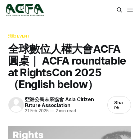
活動 EVENT
全球數位人權大會ACFA
圓桌｜ ACFA roundtable
at RightsCon 2025
（English below）
亞洲公民未來協會 Asia Citizen
Sha
Future Association
re
21 Feb 2025
—
2 min read