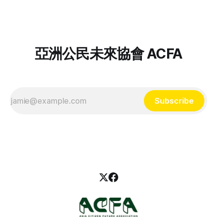
離緬甸，當時緬甸軍方正在強暴她們的鄰居、燒毀鄰近村莊，
對尊嚴與權利的追求早已是持續數十年的奮鬥，她們如何抵抗
她的父母帶著她與手足徒步逃往泰國，遇水則搭乘船隻，還時
西方殖民遺緒和大緬族主義的種族不平等？ 「我的抵抗不只
常遇到颱風。儘管跋山涉水的過程很辛苦，但比不上在家鄉受
一種：東南亞女性抗爭者」系列座談第一場次邀請到在台灣的
暴還要痛苦。 Noor
克欽族社運人士，分享她為何堅定投入克欽族抗爭，如何在海
外組織學生社群、持續投入族群共生與民主力量。邀你一同回
亞洲公民未來協會 ACFA
顧該場活動精華！ 作為一名克欽族，你在緬甸成長時面對什
麼樣的不平等？ 「克欽邦以翡翠聞名，緬甸 90% 的翡翠都自
我的家鄉出口。大家以為克欽族很有錢，但真正獲利的只有商
人，人民得到的只有土石流、淹水，許多採礦工也會在工作時
受傷身亡。 求學時期，（緬族的）老師和同學們都叫我們克
Subscribe
欽族『叛族』，我們因為身份、因為宗教和文化不同就受到不
平等的對待，我對此感到很難過。」 「我印象很深刻，有兩
位年輕的克欽族志工去到偏遠的農村教書，卻遭到