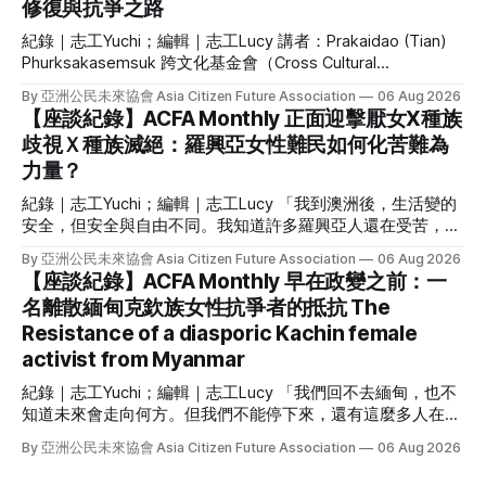
修復與抗爭之路
錄》和紀錄短片《圓臉嘟嘟》。 Santa Khurai 現任「全曼尼普
爾努批·曼比協會」秘書長，在支持當地原住民跨性別者、倡
紀錄｜志工Yuchi；編輯｜志工Lucy 講者：Prakaidao (Tian)
議與策略性訴訟上，有極豐富的經驗。 但 Santa Khurai 絕不
Phurksakasemsuk 跨文化基金會（Cross Cultural
僅如此，她有多重的身份與經驗：梅泰族（Meitei）努批·曼比
Foundation）執行長 因創辦獨立雜誌而被逮捕判刑、因發表政
（Nupi Maanbi，曼尼普爾跨性別女性）、作家、學者、
By 亞洲公民未來協會 Asia Citizen Future Association
06 Aug 2026
治異議或參與抗爭而流亡海外，這些對台灣人來說或許聽來熟
【座談紀錄】ACFA Monthly 正面迎擊厭女X種族
悉的白色恐怖歷史，卻是泰國的現在進行式。 6 月初，泰國社
歧視Ｘ種族滅絕：羅興亞女性難民如何化苦難為
運人士二代、政治受難者家屬 Prakaidao Phurksakasemsuk
力量？
來台，和我們講述他的父親與伴侶因參與社會運動所遭受的政
治暴力，分享她如何面對傷痛、又如何在行動中治癒自己。她
紀錄｜志工Yuchi；編輯｜志工Lucy 「我到澳洲後，生活變的
現在是泰國人權組織跨文化基金會（Cross Cultural
安全，但安全與自由不同。我知道許多羅興亞人還在受苦，只
Foundation）的執行長，持續為政治暴力的倖存者與及親屬發
要羅興亞人還沒自由，我的自由就不完整。」 作為緬甸 135
聲。 活動一開始，講者 Prakaidao Phurksakasemsuk 先向參
By 亞洲公民未來協會 Asia Citizen Future Association
06 Aug 2026
個族群之一的羅興亞人，曾被聯合國指稱為全世界最受迫害的
【座談紀錄】ACFA Monthly 早在政變之前：一
與者提問： 「如果你曾經歷失去愛人、家人，或與他們離
族群，也是全球最大的無國籍人口。羅興亞種族滅絕已經持續
別，請舉手。」 她說自己與家人分離，並失去了摯愛的人，
名離散緬甸克欽族女性抗爭者的抵抗 The
84 年，到此刻仍在發生。面對如此苦難，他們如何抵抗？ 我
與在場的參與者或多或少都有共同的經驗。 Prakaidao
Resistance of a diasporic Kachin female
們邀請到支持羅興亞女性難民的 Noor Azizah 來台，親身講述
Phurksakasemsuk 自政治與社運運動家庭出身。她的泰文名
她逃離種族滅絕、為羅興亞發聲的故事，她也分享作為一名羅
activist from Myanmar
字有「蠟燭」
興亞女性投入運動的困境，以及一個由羅興亞女性難民領導的
紀錄｜志工Yuchi；編輯｜志工Lucy 「我們回不去緬甸，也不
組織為何如此重要；除了個人經驗外，Noor 更剖析種族滅絕
知道未來會走向何方。但我們不能停下來，還有這麼多人在犧
與仇恨言論的核心，闡述她與團隊如何抵抗種族主義與父權。
牲、受苦，我們必須繼續反抗。」 自 2021 年緬甸軍事政變
逃離種族滅絕：從緬甸、馬來西亞到澳洲 Noor Azizah來自緬
By 亞洲公民未來協會 Asia Citizen Future Association
06 Aug 2026
後，在台灣的緬甸社群就積極為家鄉的民主發聲、集結社區的
甸西部的阿拉干（Arakan），她在 1990 年代出生並隨父母逃
微小資源，至今長達五年。不過，對緬甸許多少數族裔來說，