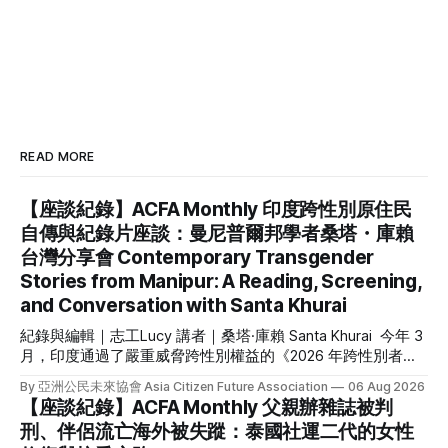
READ MORE
【座談紀錄】ACFA Monthly 印度跨性別原住民
自傳與紀錄片座談：曼尼普爾邦學者桑塔・庫賴
台灣分享會 Contemporary Transgender
Stories from Manipur: A Reading, Screening,
and Conversation with Santa Khurai
紀錄與編輯｜志工Lucy 講者｜桑塔·庫賴 Santa Khurai 今年 3
月，印度通過了嚴重威脅跨性別權益的《2026 年跨性別者
（權利保障）修正法案》，來自被邊緣化的原住民跨性別社群
By 亞洲公民未來協會 Asia Citizen Future Association
06 Aug 2026
更是首當其衝。我們因緣際會接待來自印度東北部曼尼普爾邦
【座談紀錄】ACFA Monthly 父親辦雜誌被判
（Manipur）原住民跨性別倡議者的桑塔・庫賴（Santa
刑、伴侶流亡海外被失蹤：泰國社運二代的女性
Khurai）來台分享她的自傳《黃麻雀：一位跨性別女性的回憶