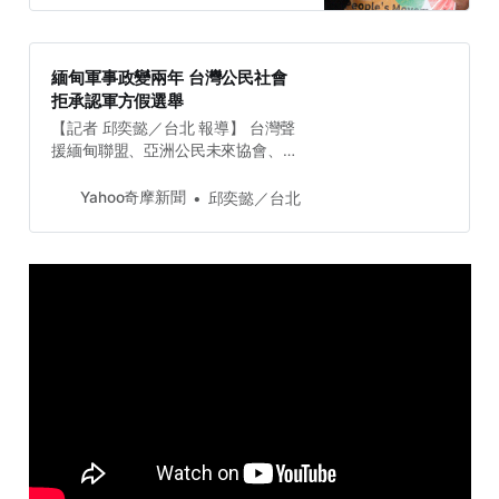
天臺灣聲援緬甸，其實也是在幫助臺
灣自己。臺灣站出來聲援緬甸人民抗
暴。也同時是為了要建立更堅實的國
緬甸軍事政變兩年 台灣公民社會
際民主價值聯盟，以建立臺灣面對獨
拒承認軍方假選舉
裁中共的屏障。
【記者 邱奕懿／台北 報導】 台灣聲
援緬甸聯盟、亞洲公民未來協會、台
灣人權促進會等超過十個民間團體，
於南勢角捷運站四號出口舉行【緬甸
Yahoo奇摩新聞
邱奕懿／台北
人民抗暴兩週年台...