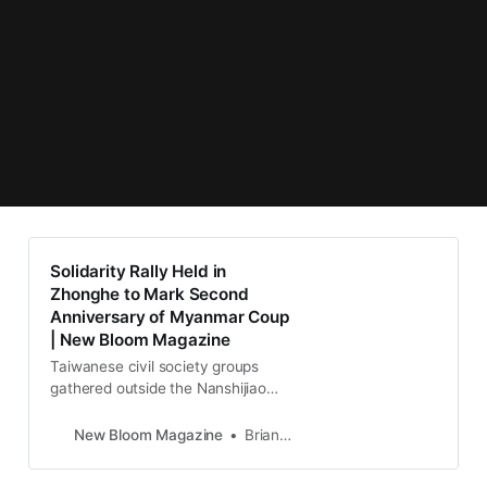
Solidarity Rally Held in
Zhonghe to Mark Second
Anniversary of Myanmar Coup
| New Bloom Magazine
Taiwanese civil society groups
gathered outside the Nanshijiao
MRT station yesterday to mark the
second anniversary of the coup in
New Bloom Magazine
Brian Hioe
Myanmar. The rally began at 10:30
AM outside Exit 4 of the MRT…