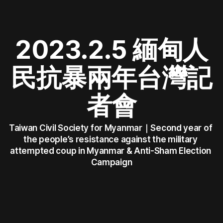
2023.2.5 緬甸人
民抗暴兩年台灣記
者會
Taiwan Civil Society for Myanmar｜Second year of 
the people’s resistance against the military 
attempted coup in Myanmar & Anti-Sham Election 
Campaign