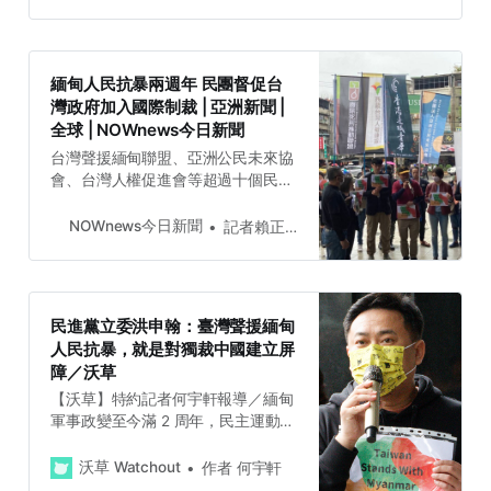
翰國會辦公室等，今天(5日)集會向台
灣政府提出3大訴求，希望台灣政府
能夠進一步接納有意來台發展的緬甸
人。#請聽記者陳林幸虹報導#『(現
緬甸人民抗暴兩週年 民團督促台
場音)終結獨裁者，2023，20...
灣政府加入國際制裁 | 亞洲新聞 |
全球 | NOWnews今日新聞
台灣聲援緬甸聯盟、亞洲公民未來協
會、台灣人權促進會等超過十個民間
團體，在日前於南勢角捷運站四號出
口舉行【緬甸人民抗暴兩週年台灣記
NOWnews今日新聞
記者賴正琳／綜合報導
者會】，訴求為「台灣公民社會...
民進黨立委洪申翰：臺灣聲援緬甸
人民抗暴，就是對獨裁中國建立屏
障／沃草
【沃草】特約記者何宇軒報導／緬甸
軍事政變至今滿 2 周年，民主運動領
導人翁山蘇姬遭關押至今。包括美國
等西方國家也對緬甸做出新的制裁措
沃草 Watchout
作者 何宇軒
施。民進黨立法委員洪申翰表示，今