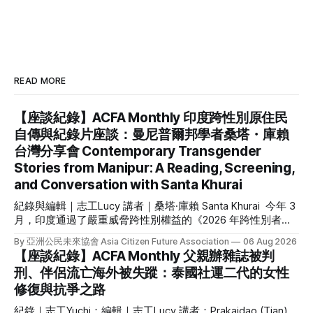
READ MORE
【座談紀錄】ACFA Monthly 印度跨性別原住民
自傳與紀錄片座談：曼尼普爾邦學者桑塔・庫賴
台灣分享會 Contemporary Transgender
Stories from Manipur: A Reading, Screening,
and Conversation with Santa Khurai
紀錄與編輯｜志工Lucy 講者｜桑塔·庫賴 Santa Khurai 今年 3
月，印度通過了嚴重威脅跨性別權益的《2026 年跨性別者
（權利保障）修正法案》，來自被邊緣化的原住民跨性別社群
By 亞洲公民未來協會 Asia Citizen Future Association
06 Aug 2026
更是首當其衝。我們因緣際會接待來自印度東北部曼尼普爾邦
【座談紀錄】ACFA Monthly 父親辦雜誌被判
（Manipur）原住民跨性別倡議者的桑塔・庫賴（Santa
刑、伴侶流亡海外被失蹤：泰國社運二代的女性
Khurai）來台分享她的自傳《黃麻雀：一位跨性別女性的回憶
修復與抗爭之路
錄》和紀錄短片《圓臉嘟嘟》。 Santa Khurai 現任「全曼尼普
爾努批·曼比協會」秘書長，在支持當地原住民跨性別者、倡
紀錄｜志工Yuchi；編輯｜志工Lucy 講者：Prakaidao (Tian)