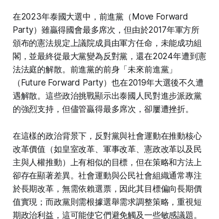
活動時間 Time : 8PM 台北 （7PM 曼谷）
在2023年泰國大選中，前進黨（Move Forward
Party）雖贏得國會最多席次，但由於2017年軍方所
活動形式 Form: 線上
頒布的憲法規定上議院成員由軍方任命，未能成功組
主持人 Moderator: 亞洲公民未來協會執行長 林文
閣，並最終從最大黨變為反對黨，還在2024年遭到憲
亮
法法庭的解散。前進黨的前身「未來前進黨」
（Future Forward Party）也在2019年大選後不久遭
報名連結：
遇解散。這些政治挑戰顯示出泰國人民對進步派政黨
https://forms.gle/rQut57yA8uwDbamc8
的強烈支持，但儘管贏得最多席次，卻屢遭挫折。
在這樣的政治背景下，反對黨與社會運動在推動核心
改革價值（如皇室改革、軍事改革、憲政改革以及民
主與人權推動）上有相似的目標，但在策略和方法上
卻存在顯著差異。社會運動與公民社會組織通常專注
於長期改革，無需依賴選票，因此其目標偏向長期價
值實現；而政黨則需根據選舉需求調整策略，重視短
期政治利益，這可能使它們避免觸及一些敏感議題。