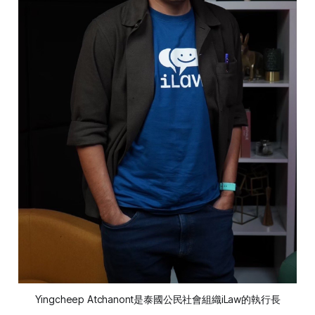
Yingcheep Atchanont是泰國公民社會組織iLaw的執行長