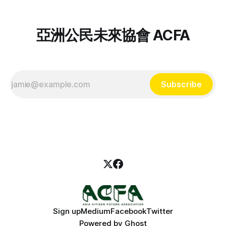
一種：東南亞女性抗爭者」系列座談第一場次邀請到在台灣的
暴還要痛苦。 Noor
克欽族社運人士，分享她為何堅定投入克欽族抗爭，如何在海
外組織學生社群、持續投入族群共生與民主力量。邀你一同回
亞洲公民未來協會 ACFA
顧該場活動精華！ 作為一名克欽族，你在緬甸成長時面對什
麼樣的不平等？ 「克欽邦以翡翠聞名，緬甸 90% 的翡翠都自
我的家鄉出口。大家以為克欽族很有錢，但真正獲利的只有商
人，人民得到的只有土石流、淹水，許多採礦工也會在工作時
受傷身亡。 求學時期，（緬族的）老師和同學們都叫我們克
Subscribe
欽族『叛族』，我們因為身份、因為宗教和文化不同就受到不
平等的對待，我對此感到很難過。」 「我印象很深刻，有兩
位年輕的克欽族志工去到偏遠的農村教書，卻遭到
Sign up
Medium
Facebook
Twitter
Powered by
Ghost