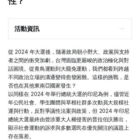
性？
活動資訊
活動日期 Date : 9/16（星期二）
活動時間 Time : 8PM 台北 (7PM 雅加達)
從 2024 年大選後，隨著政局朝小野大、政黨與支持
者之間的衝突加劇，台灣面臨更嚴峻的政治極化與對
活動形式 Form: 線上
話困境。從青鳥運動到大罷免運動，我們都看到跨越
主持人 Moderator: 
不同政治立場的溝通變得愈發困難。這樣的挑戰，是
否也在其他東南亞國家發生？
講者 Speaker : 
以同樣在 2024 年舉行總統大選的印尼為例，儘管近
年公民社會、學生團體與草根社群多次動員大規模社
報名連結：
運與行動，反對爭議性法案與政策，但 2024 年印尼
https://forms.gle/rQut57yA8uwDbamc8
總統大選最終由曾涉重大人權侵害的普拉伯沃勝出，
顯示社會運動的訴求與多數選民在優先關注的議題上
存在落差。