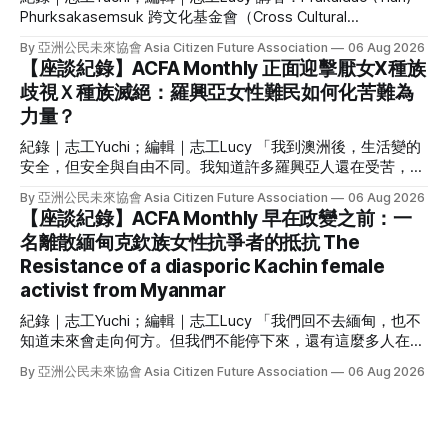
議與策略性訴訟上，有極豐富的經驗。 但 Santa Khurai 絕不
Phurksakasemsuk 跨文化基金會（Cross Cultural
僅如此，她有多重的身份與經驗：梅泰族（Meitei）努批·曼比
Foundation）執行長 因創辦獨立雜誌而被逮捕判刑、因發表政
（Nupi Maanbi，曼尼普爾跨性別女性）、作家、學者、
By 亞洲公民未來協會 Asia Citizen Future Association
06 Aug 2026
治異議或參與抗爭而流亡海外，這些對台灣人來說或許聽來熟
【座談紀錄】ACFA Monthly 正面迎擊厭女X種族
悉的白色恐怖歷史，卻是泰國的現在進行式。 6 月初，泰國社
歧視Ｘ種族滅絕：羅興亞女性難民如何化苦難為
運人士二代、政治受難者家屬 Prakaidao Phurksakasemsuk
力量？
來台，和我們講述他的父親與伴侶因參與社會運動所遭受的政
治暴力，分享她如何面對傷痛、又如何在行動中治癒自己。她
紀錄｜志工Yuchi；編輯｜志工Lucy 「我到澳洲後，生活變的
現在是泰國人權組織跨文化基金會（Cross Cultural
安全，但安全與自由不同。我知道許多羅興亞人還在受苦，只
Foundation）的執行長，持續為政治暴力的倖存者與及親屬發
要羅興亞人還沒自由，我的自由就不完整。」 作為緬甸 135
聲。 活動一開始，講者 Prakaidao Phurksakasemsuk 先向參
By 亞洲公民未來協會 Asia Citizen Future Association
06 Aug 2026
個族群之一的羅興亞人，曾被聯合國指稱為全世界最受迫害的
【座談紀錄】ACFA Monthly 早在政變之前：一
與者提問： 「如果你曾經歷失去愛人、家人，或與他們離
族群，也是全球最大的無國籍人口。羅興亞種族滅絕已經持續
別，請舉手。」 她說自己與家人分離，並失去了摯愛的人，
名離散緬甸克欽族女性抗爭者的抵抗 The
84 年，到此刻仍在發生。面對如此苦難，他們如何抵抗？ 我
與在場的參與者或多或少都有共同的經驗。 Prakaidao
Resistance of a diasporic Kachin female
們邀請到支持羅興亞女性難民的 Noor Azizah 來台，親身講述
Phurksakasemsuk 自政治與社運運動家庭出身。她的泰文名
她逃離種族滅絕、為羅興亞發聲的故事，她也分享作為一名羅
activist from Myanmar
字有「蠟燭」
興亞女性投入運動的困境，以及一個由羅興亞女性難民領導的
紀錄｜志工Yuchi；編輯｜志工Lucy 「我們回不去緬甸，也不
組織為何如此重要；除了個人經驗外，Noor 更剖析種族滅絕
知道未來會走向何方。但我們不能停下來，還有這麼多人在犧
與仇恨言論的核心，闡述她與團隊如何抵抗種族主義與父權。
牲、受苦，我們必須繼續反抗。」 自 2021 年緬甸軍事政變
逃離種族滅絕：從緬甸、馬來西亞到澳洲 Noor Azizah來自緬
By 亞洲公民未來協會 Asia Citizen Future Association
06 Aug 2026
後，在台灣的緬甸社群就積極為家鄉的民主發聲、集結社區的
甸西部的阿拉干（Arakan），她在 1990 年代出生並隨父母逃
微小資源，至今長達五年。不過，對緬甸許多少數族裔來說，
離緬甸，當時緬甸軍方正在強暴她們的鄰居、燒毀鄰近村莊，
對尊嚴與權利的追求早已是持續數十年的奮鬥，她們如何抵抗
她的父母帶著她與手足徒步逃往泰國，遇水則搭乘船隻，還時
西方殖民遺緒和大緬族主義的種族不平等？ 「我的抵抗不只
常遇到颱風。儘管跋山涉水的過程很辛苦，但比不上在家鄉受