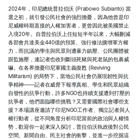
2024年，印尼總統普拉伯沃 (Prabowo Subianto) 當
選之初，就引發公民社會的強烈擔憂，因為他曾是印
https://forms.gle/sBPMavJbWuMEvVSC7
尼威權時期直接的人權加害者，更曾因此被美國禁止
入境20年。自普拉伯沃上任短短半年以來，大幅刪減
各部會共達美金440億的預算、強行修法擴增軍方權
力，而抗議的學生與民眾則遭暴力鎮壓、公民團體被
跟監施壓，連記者也收到斷頭死豬與死老鼠的包裹威
嚇。在各界擔憂印尼軍國主義復甦 (Reviving
Militarism) 的局勢下，當地公民社會仍展現韌性與抗
爭精神——記者在威脅下報導真相、學生和民眾組織
自發性的抗爭行動，許多NGO也持續支援遭到打壓的
抗爭者，他們面臨哪些挑戰？又需要國際社會哪些支
援？本場講座邀請了印尼NGO工作者、獨立記者與人
權行動者，從不同角度分析印尼當前的政治與人權情
勢，歡迎你一起來深入探討，普拉伯沃執政後對公民
空間、新聞自由、民主社會的衝擊，並進一步挖掘這