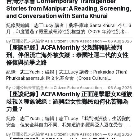
台灣分享會 Contemporary Transgender
Stories from Manipur: A Reading, Screening,
and Conversation with Santa Khurai
紀錄與編輯｜志工Lucy 講者｜桑塔·庫賴 Santa Khurai 今年 3
月，印度通過了嚴重威脅跨性別權益的《2026 年跨性別者
（權利保障）修正法案》，來自被邊緣化的原住民跨性別社群
By 亞洲公民未來協會 Asia Citizen Future Association
06 Aug 2026
更是首當其衝。我們因緣際會接待來自印度東北部曼尼普爾邦
【座談紀錄】ACFA Monthly 父親辦雜誌被判
（Manipur）原住民跨性別倡議者的桑塔・庫賴（Santa
刑、伴侶流亡海外被失蹤：泰國社運二代的女性
Khurai）來台分享她的自傳《黃麻雀：一位跨性別女性的回憶
修復與抗爭之路
錄》和紀錄短片《圓臉嘟嘟》。 Santa Khurai 現任「全曼尼普
爾努批·曼比協會」秘書長，在支持當地原住民跨性別者、倡
紀錄｜志工Yuchi；編輯｜志工Lucy 講者：Prakaidao (Tian)
議與策略性訴訟上，有極豐富的經驗。 但 Santa Khurai 絕不
Phurksakasemsuk 跨文化基金會（Cross Cultural
僅如此，她有多重的身份與經驗：梅泰族（Meitei）努批·曼比
Foundation）執行長 因創辦獨立雜誌而被逮捕判刑、因發表政
（Nupi Maanbi，曼尼普爾跨性別女性）、作家、學者、
By 亞洲公民未來協會 Asia Citizen Future Association
06 Aug 2026
治異議或參與抗爭而流亡海外，這些對台灣人來說或許聽來熟
【座談紀錄】ACFA Monthly 正面迎擊厭女X種族
悉的白色恐怖歷史，卻是泰國的現在進行式。 6 月初，泰國社
歧視Ｘ種族滅絕：羅興亞女性難民如何化苦難為
運人士二代、政治受難者家屬 Prakaidao Phurksakasemsuk
力量？
來台，和我們講述他的父親與伴侶因參與社會運動所遭受的政
治暴力，分享她如何面對傷痛、又如何在行動中治癒自己。她
紀錄｜志工Yuchi；編輯｜志工Lucy 「我到澳洲後，生活變的
現在是泰國人權組織跨文化基金會（Cross Cultural
安全，但安全與自由不同。我知道許多羅興亞人還在受苦，只
Foundation）的執行長，持續為政治暴力的倖存者與及親屬發
要羅興亞人還沒自由，我的自由就不完整。」 作為緬甸 135
聲。 活動一開始，講者 Prakaidao Phurksakasemsuk 先向參
By 亞洲公民未來協會 Asia Citizen Future Association
06 Aug 2026
個族群之一的羅興亞人，曾被聯合國指稱為全世界最受迫害的