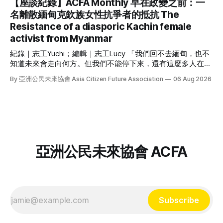
【座談紀錄】ACFA Monthly 早在政變之前：一
與者提問： 「如果你曾經歷失去愛人、家人，或與他們離
族群，也是全球最大的無國籍人口。羅興亞種族滅絕已經持續
別，請舉手。」 她說自己與家人分離，並失去了摯愛的人，
名離散緬甸克欽族女性抗爭者的抵抗 The
84 年，到此刻仍在發生。面對如此苦難，他們如何抵抗？ 我
與在場的參與者或多或少都有共同的經驗。 Prakaidao
Resistance of a diasporic Kachin female
們邀請到支持羅興亞女性難民的 Noor Azizah 來台，親身講述
Phurksakasemsuk 自政治與社運運動家庭出身。她的泰文名
她逃離種族滅絕、為羅興亞發聲的故事，她也分享作為一名羅
activist from Myanmar
字有「蠟燭」
興亞女性投入運動的困境，以及一個由羅興亞女性難民領導的
紀錄｜志工Yuchi；編輯｜志工Lucy 「我們回不去緬甸，也不
組織為何如此重要；除了個人經驗外，Noor 更剖析種族滅絕
知道未來會走向何方。但我們不能停下來，還有這麼多人在犧
與仇恨言論的核心，闡述她與團隊如何抵抗種族主義與父權。
牲、受苦，我們必須繼續反抗。」 自 2021 年緬甸軍事政變
逃離種族滅絕：從緬甸、馬來西亞到澳洲 Noor Azizah來自緬
By 亞洲公民未來協會 Asia Citizen Future Association
06 Aug 2026
後，在台灣的緬甸社群就積極為家鄉的民主發聲、集結社區的
甸西部的阿拉干（Arakan），她在 1990 年代出生並隨父母逃
微小資源，至今長達五年。不過，對緬甸許多少數族裔來說，
離緬甸，當時緬甸軍方正在強暴她們的鄰居、燒毀鄰近村莊，
對尊嚴與權利的追求早已是持續數十年的奮鬥，她們如何抵抗
她的父母帶著她與手足徒步逃往泰國，遇水則搭乘船隻，還時
西方殖民遺緒和大緬族主義的種族不平等？ 「我的抵抗不只
常遇到颱風。儘管跋山涉水的過程很辛苦，但比不上在家鄉受
一種：東南亞女性抗爭者」系列座談第一場次邀請到在台灣的
暴還要痛苦。 Noor
克欽族社運人士，分享她為何堅定投入克欽族抗爭，如何在海
外組織學生社群、持續投入族群共生與民主力量。邀你一同回
亞洲公民未來協會 ACFA
顧該場活動精華！ 作為一名克欽族，你在緬甸成長時面對什
麼樣的不平等？ 「克欽邦以翡翠聞名，緬甸 90% 的翡翠都自
我的家鄉出口。大家以為克欽族很有錢，但真正獲利的只有商
人，人民得到的只有土石流、淹水，許多採礦工也會在工作時
受傷身亡。 求學時期，（緬族的）老師和同學們都叫我們克
Subscribe
欽族『叛族』，我們因為身份、因為宗教和文化不同就受到不
平等的對待，我對此感到很難過。」 「我印象很深刻，有兩
位年輕的克欽族志工去到偏遠的農村教書，卻遭到