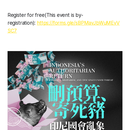
Register for free(This event is by-
registration):
https://forms.gle/sBPMavJbWuMEvV
SC7