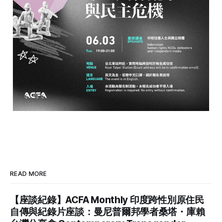
READ MORE
【座談紀錄】ACFA Monthly 印度跨性別原住民
自傳與紀錄片座談：曼尼普爾邦學者桑塔・庫賴