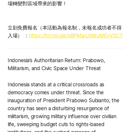
https://forms.gle/sBPMavJbWuME
場轉變對區域帶來的影響！
vVSC7
立刻免費報名（本活動為報名制，未報名成功者不得
入場） ：
https://forms.gle/sBPMavJbWuMEvVSC7
Indonesia’s Authoritarian Return: Prabowo,
Militarism, and Civic Space Under Threat
Indonesia stands at a critical crossroads as
democracy comes under threat. Since the
inauguration of President Prabowo Subianto, the
country has seen a disturbing resurgence of
militarism, growing military influence over civilian
life, sweeping budget cuts to rights-based