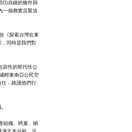
 CSO)存續的條件與
內一個務實且緊迫
與這份《探索台灣在東
果，同時是我們對
包容性的替代性公
s，以減輕東南亞公民空
責任，維護他們行
議。
會組織、聘雇、納
透過文本分析，足