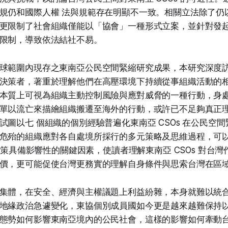
規仍和國際人權 法與規範存在明顯不一致。相關立法除了仍
更限制了社會組織僅能以「協會」一種形式立案，並針對發
限制，導致依法結社不易。
球範圍內現存之東南亞公民空間緊縮研究成果，本研究深度
決策者，著重於理解他們在高壓環境下持續從事組織活動的
本質上可視為組織主動控制風險與應對威脅的一種行動，身
單以流亡來描繪組織搬遷至海外的行動，或許已不足夠真正
試圖以七 個組織的個別經驗普遍化東南亞 CSOs 在公民空間
危殆的組織應對各自處境所採行的多元策略及思維過程，可
移決策具備影響性的關鍵因素，使讀者理解東南亞 CSOs 對台
價，更可能促使台灣更務實的理解自身條件與思索台灣在區
集體，在安全、經濟與主權議題上利益紛雜，本身就難以統
地緣政治急遽變化，東協個別成員國如今更是越來越難保持
態勢如何影響東南亞境內的公民社會，這樣的影響如何牽動