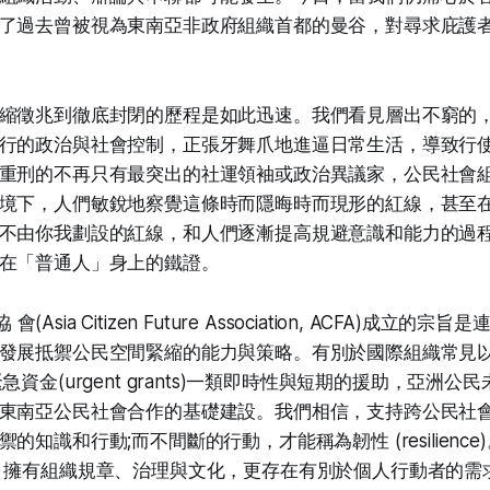
了過去曾被視為東南亞非政府組織首都的曼谷，對尋求庇護
縮徵兆到徹底封閉的歷程是如此迅速。我們看見層出不窮的
行的政治與社會控制，正張牙舞爪地進逼日常生活，導致行
重刑的不再只有最突出的社運領袖或政治異議家，公民社會
境下，人們敏銳地察覺這條時而隱晦時而現形的紅線，甚至
不由你我劃設的紅線，和人們逐漸提高規避意識和能力的過
在「普通人」身上的鐵證。
 會(Asia Citizen Future Association, ACFA)成立
發展抵禦公民空間緊縮的能力與策略。有別於國際組織常見
on)與緊急資金(urgent grants)一類即時性與短期的援助，亞
東南亞公民社會合作的基礎建設。我們相信，支持跨公民社
的知識和行動;而不間斷的行動，才能稱為韌性 (resilienc
，擁有組織規章、治理與文化，更存在有別於個人行動者的需