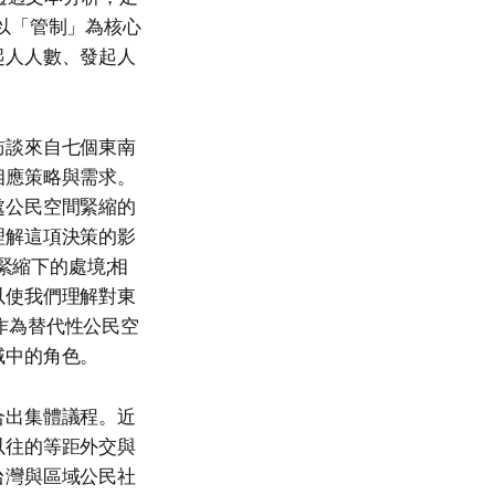
以「管制」為核心
起人人數、發起人
訪談來自七個東南
相應策略與需求。
處公民空間緊縮的
理解這項決策的影
緊縮下的處境;相
以使我們理解對東
灣作為替代性公民空
域中的角色。
合出集體議程。近
以往的等距外交與
台灣與區域公民社