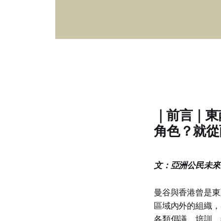
｜前言｜東
角色？就從
文：亞洲公民未來
曼谷與香港曾是東
區域內外的組織，
各類倡議、培訓、