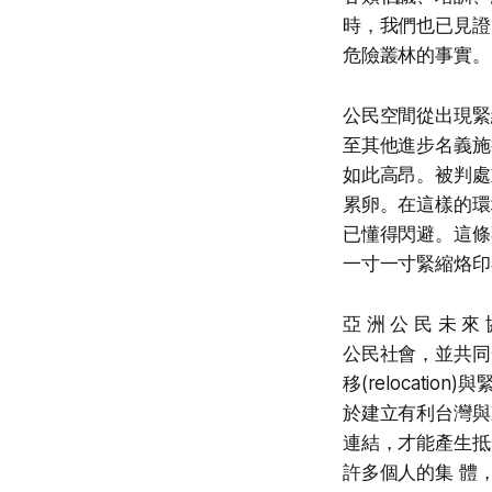
時，我們也已見證
危險叢林的事實。
公民空間從出現緊
至其他進步名義施
如此高昂。被判處
累卵。在這樣的環
已懂得閃避。這條
一寸一寸緊縮烙印
亞 洲 公 民 未 來 協
公民社會，並共同
移(relocati
於建立有利台灣與
連結，才能產生抵禦
許多個人的集 體