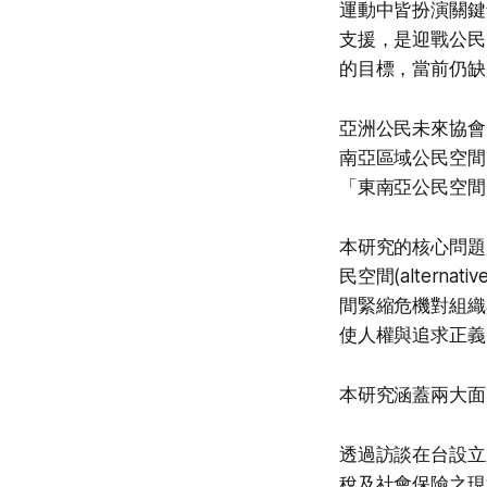
運動中皆扮演關鍵角色。
支援，是迎戰公民
的目標，當前仍缺
亞洲公民未來協會的「
南亞區域公民空間
「東南亞公民空間
本研究的核心問題
民空間(alterna
間緊縮危機對組織
使人權與追求正義
本研究涵蓋兩大面
透過訪談在台設立
稅及社會保險之現