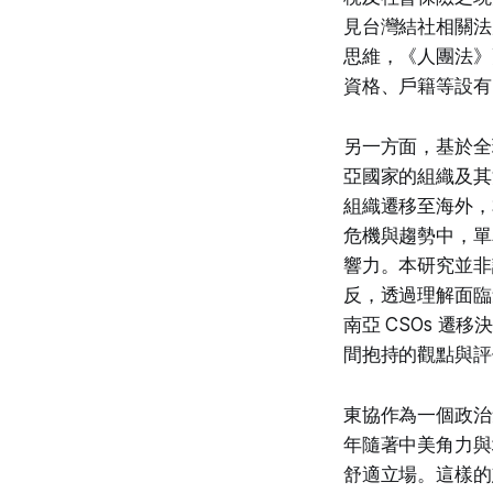
見台灣結社相關法
思維，《人團法》
資格、戶籍等設有
另一方面，基於全
亞國家的組織及其
組織遷移至海外，
危機與趨勢中，單
響力。本研究並非
反，透過理解面臨
南亞 CSOs 遷
間抱持的觀點與評
東協作為一個政治
年隨著中美角力與
舒適立場。這樣的