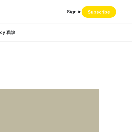
Sign in
Subscribe
ncy 職缺