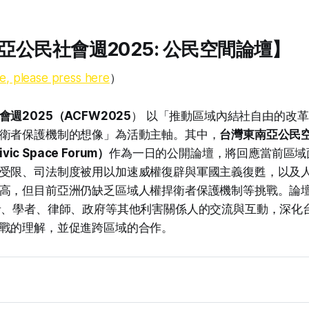
亞公民社會週2025: 公民空間論壇】
ge, please press here
）
週2025（ACFW2025
） 以「推動區域內結社自由的改
衛者保護機制的想像」為活動主軸。其中，
台灣東南亞公民
vic Space Forum）
作為一日的公開論壇，將回應當前區域
受限、司法制度被用以加速威權復辟與軍國主義復甦，以及
高，但目前亞洲仍缺乏區域人權捍衛者保護機制等挑戰。論
者、學者、律師、政府等其他利害關係人的交流與互動，深化
戰的理解，並促進跨區域的合作。
1月26日 （週三）