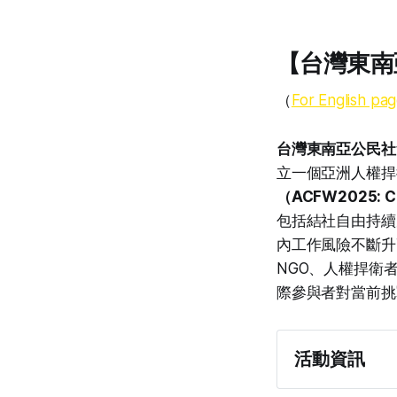
【台灣東南
（
For English pa
台灣東南亞公民社會
立一個亞洲人權捍
（ACFW2025: Ci
包括結社自由持續
內工作風險不斷升
NGO、人權捍衛
際參與者對當前挑
活動資訊 
日期：2025年1