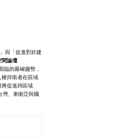
革」與「促進對於建
空間論壇
面臨的嚴峻趨勢，
人權捍衛者在區域
壇將促進跨區域
台灣、東南亞與國